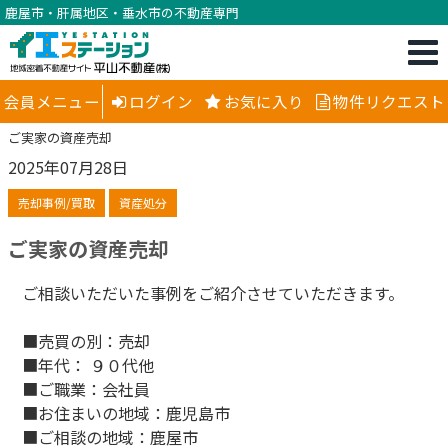
鹿屋市・肝属地区・垂水市の不動産専門
会員メニュー
ログイン
お気に入り
物件リクエスト
ご実家の資産売却
2025年07月28日
売却事例/買取
資産処分
ご実家の資産売却
ご相談いただいた事例をご紹介させていただきます。
■売買の別：売却
■年代： ９０代他
■ご職業：会社員
■お住まいの地域：鹿児島市
■ご相談の地域：鹿屋市