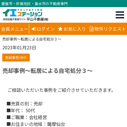
鹿屋市・肝属地区・垂水市の不動産専門
会員メニュー
ログイン
お気に入り
物件リクエスト
売却事例～転居による自宅処分３～
2023年01月23日
売却事例/仲介
売却事例～転居による自宅処分３～
ご相談いただいた事例をご紹介させていただきます。
■売買の別：売却
■年代： 50代
■ご職業：会社経営
■お住まいの地域：薩摩仙台