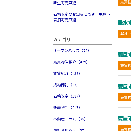
売買物
新生町売戸建
価格改定のお知らせです 鹿屋市
高須町売戸建
垂水
弊社お
カテゴリ
オープンハウス（78）
鹿屋
売買物件紹介（479）
売買物
賃貸紹介（139）
成約御礼（17）
鹿屋
価格改定（187）
売買物
新着物件（217）
鹿屋
不動産コラム（26）
売買物
弊社お知らせ（57）