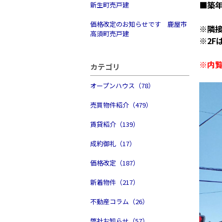
■築年
新生町売戸建
価格改定のお知らせです 鹿屋市
※隣接
高須町売戸建
※2F
※内
カテゴリ
オープンハウス（78）
売買物件紹介（479）
賃貸紹介（139）
成約御礼（17）
価格改定（187）
新着物件（217）
不動産コラム（26）
弊社お知らせ（57）