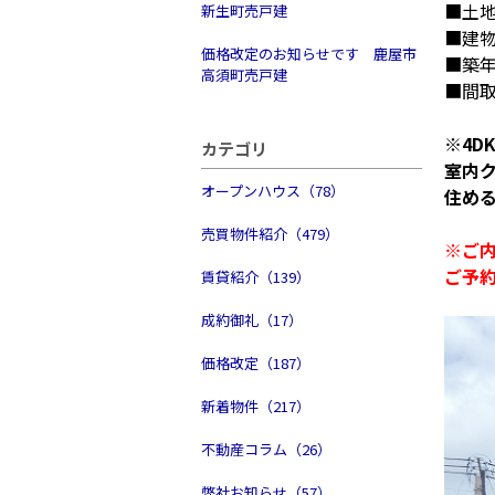
■土地
新生町売戸建
■建物
価格改定のお知らせです 鹿屋市
■築年
高須町売戸建
■間取
※4D
カテゴリ
室内
オープンハウス（78）
住め
売買物件紹介（479）
※ご
ご予
賃貸紹介（139）
成約御礼（17）
価格改定（187）
新着物件（217）
不動産コラム（26）
弊社お知らせ（57）