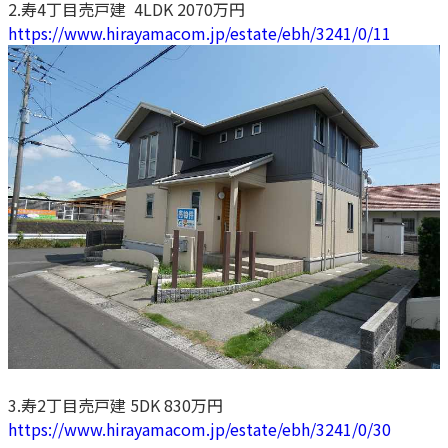
2.寿4丁目売戸建 4LDK 2070万円
https://www.hirayamacom.jp/estate/ebh/3241/0/11
3.寿2丁目売戸建 5DK 830万円
https://www.hirayamacom.jp/estate/ebh/3241/0/30