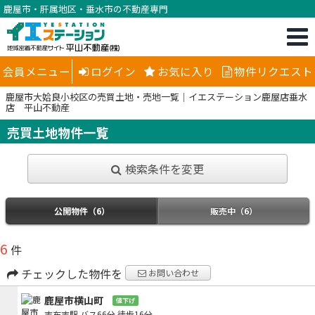
鹿屋市・肝属地区・垂水市の不動産専門
会員メニュー
ログイン
お気に入り
物件リクエスト
鹿屋市大姶良小校区の売買土地・売地一覧｜イエステーション鹿屋店垂水
店 平山不動産
売買土地物件一覧
検索条件を変更
公開物件（6）
販売中（6）
6
件
チェックした物件を
お問い合わせ
鹿屋市横山町
値下げ
志布志駅
バス66分
徒歩16分