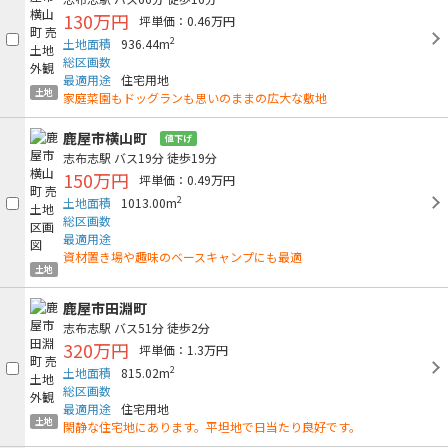
130万円
坪単価：0.46万円
2
土地面積
936.44m
総区画数
最適用途
住宅用地
土地
家庭菜園もドッグランも思いのままの広大な敷地
鹿屋市横山町
値下げ
志布志駅
バス19分
徒歩19分
150万円
坪単価：0.49万円
2
土地面積
1013.00m
総区画数
最適用途
資材置き場や趣味のベースキャンプにも最適
土地
鹿屋市田淵町
志布志駅
バス51分
徒歩2分
320万円
坪単価：1.3万円
2
土地面積
815.02m
総区画数
最適用途
住宅用地
土地
閑静な住宅地にあります。平坦地で日当たり良好です。