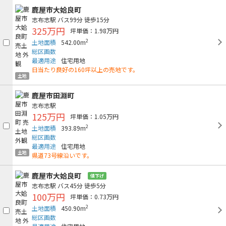
鹿屋市大姶良町
志布志駅
バス99分
徒歩15分
325万円
坪単価：1.98万円
2
土地面積
542.00m
総区画数
最適用途
住宅用地
日当たり良好の160坪以上の売地です。
土地
鹿屋市田淵町
志布志駅
125万円
坪単価：1.05万円
2
土地面積
393.89m
総区画数
最適用途
住宅用地
土地
県道73号線沿いです。
鹿屋市大姶良町
値下げ
志布志駅
バス45分
徒歩5分
100万円
坪単価：0.73万円
2
土地面積
450.90m
総区画数