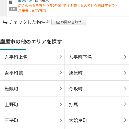
最適用途
住宅用地
広さのある日当たり良好物件です！売主なので仲介料は不要です。
土地
坪単価：0.73万円
チェックした物件を
お問い合わせ
鹿屋市の他のエリアを探す
吾平町上名
吾平町下名
吾平町麓
旭原町
飯隈町
今坂町
上野町
打馬
王子町
大姶良町