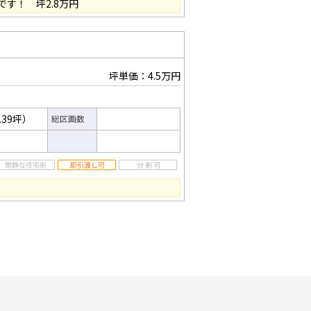
す！ 坪2.8万円
坪単価：4.5万円
.39坪）
総区画数