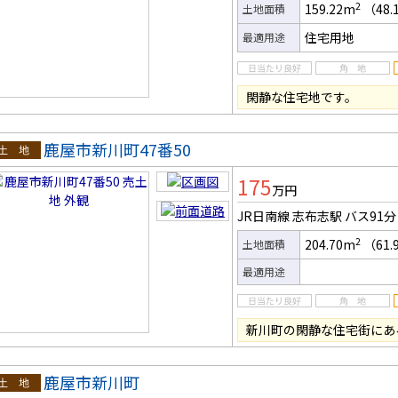
2
159.22m
（48.
土地面積
住宅用地
最適用途
閑静な住宅地です。
鹿屋市新川町47番50
土地
175
万円
JR日南線 志布志駅
バス91分
2
204.70m
（61.
土地面積
最適用途
新川町の閑静な住宅街にあ
鹿屋市新川町