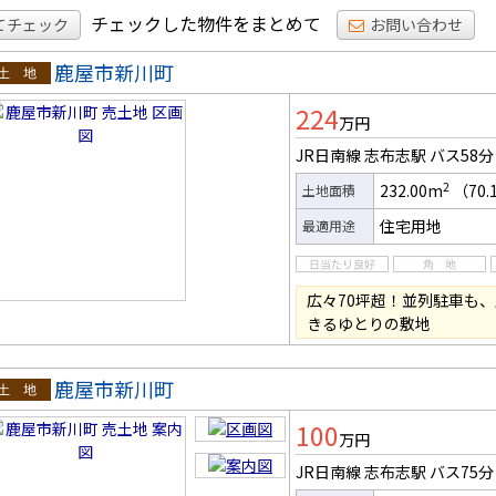
チェックした物件をまとめて
てチェック
お問い合わせ
鹿屋市新川町
土地
224
万円
JR日南線 志布志駅
バス58分
2
232.00m
（70.
土地面積
住宅用地
最適用途
広々70坪超！並列駐車も
きるゆとりの敷地
鹿屋市新川町
土地
100
万円
JR日南線 志布志駅
バス75分