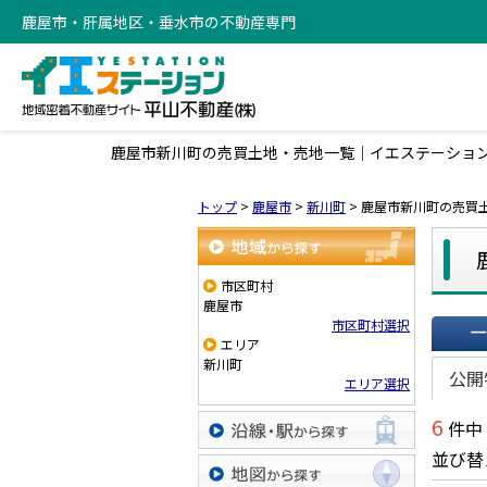
鹿屋市・肝属地区・垂水市の不動産専門
鹿屋市新川町の売買土地・売地一覧｜イエステーショ
トップ
>
鹿屋市
>
新川町
>
鹿屋市新川町の売買
地域から探す
市区町村
鹿屋市
市区町村選択
エリア
一覧で
新川町
公開
エリア選択
6
件中
並び替
沿線・駅から探す