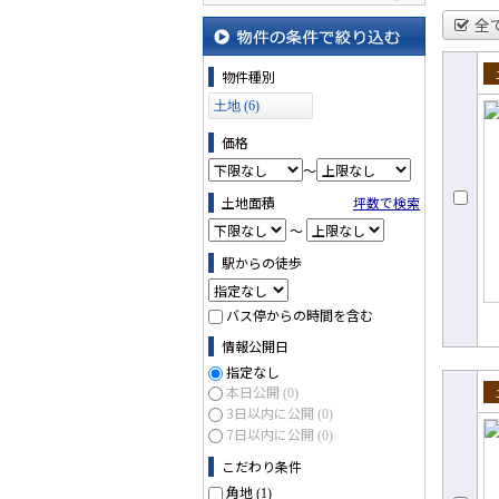
地図から探す
全
物件の条件で絞り込む
物件種別
売
土地 (6)
価格
～
土地面積
坪数で検索
～
駅からの徒歩
バス停からの時間を含む
情報公開日
指定なし
本日公開
(0)
売
3日以内に公開
(0)
7日以内に公開
(0)
こだわり条件
角地
(1)