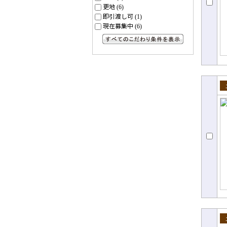
更地
(6)
即引渡し可
(1)
現在募集中
(6)
すべてのこだわり条件を見る
売