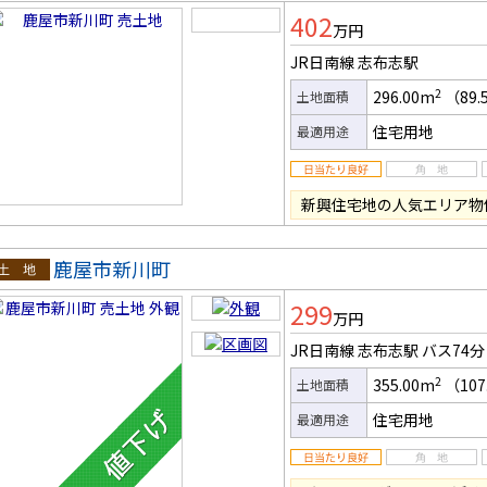
土地
402
万円
JR日南線 志布志駅
2
296.00m
（89.
土地面積
住宅用地
最適用途
新興住宅地の人気エリア物
鹿屋市新川町
土地
299
万円
JR日南線 志布志駅
バス74分
2
355.00m
（107
土地面積
住宅用地
最適用途