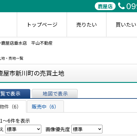
09
鹿屋店
トップページ
売りたい
買いたい
ン鹿屋店垂水店 平山不動産
土地・売地一覧
鹿屋市新川町の売買土地
表示
地図で表示
物件（6）
販売中（6）
 1～6件を表示
え
画像優先度