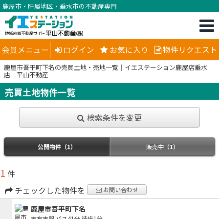
鹿屋市・肝属地区・垂水市の不動産専門
会員メニュー
ログイン
お気に入り
物件リクエスト
鹿屋市吾平町下名の売買土地・売地一覧｜イエステーション鹿屋店垂水
店 平山不動産
売買土地物件一覧
検索条件を変更
公開物件（1）
販売中（1）
1
件
チェックした物件を
お問い合わせ
鹿屋市吾平町下名
志布志駅
バス41分
徒歩1分