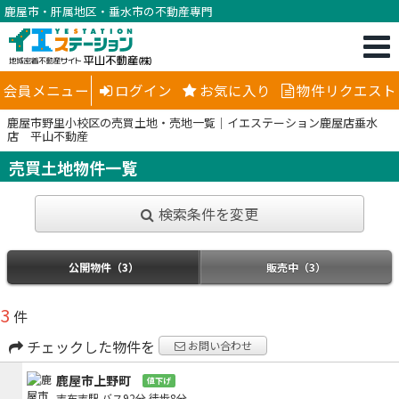
鹿屋市・肝属地区・垂水市の不動産専門
会員メニュー
ログイン
お気に入り
物件リクエスト
鹿屋市野里小校区の売買土地・売地一覧｜イエステーション鹿屋店垂水
店 平山不動産
売買土地物件一覧
検索条件を変更
公開物件（3）
販売中（3）
3
件
チェックした物件を
お問い合わせ
鹿屋市上野町
値下げ
志布志駅
バス92分
徒歩8分