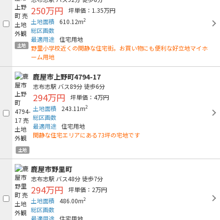
250万円
坪単価：1.35万円
2
土地面積
610.12m
総区画数
最適用途
住宅用地
土地
野里小学校近くの閑静な住宅街。お買い物にも便利な好立地マイホ
ーム用地
鹿屋市上野町4794-17
志布志駅
バス89分
徒歩6分
294万円
坪単価：4万円
2
土地面積
243.11m
総区画数
最適用途
住宅用地
閑静な住宅エリアにある73坪の宅地です
土地
鹿屋市野里町
志布志駅
バス48分
徒歩7分
294万円
坪単価：2万円
2
土地面積
486.00m
総区画数
最適用途
住宅用地