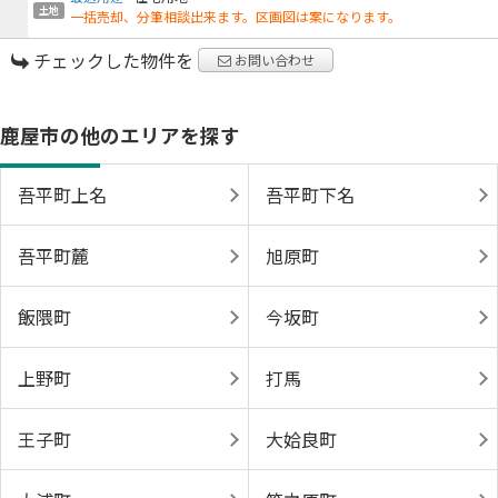
土地
一括売却、分筆相談出来ます。区画図は案になります。
チェックした物件を
お問い合わせ
鹿屋市の他のエリアを探す
吾平町上名
吾平町下名
吾平町麓
旭原町
飯隈町
今坂町
上野町
打馬
王子町
大姶良町