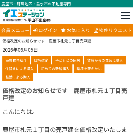
鹿屋市・肝属地区・垂水市の不動産専門
会員メニュー
ログイン
お気に入り
物件リクエスト
価格改定のお知らせです 鹿屋市札元１丁目売戸建
2026年06月05日
売買物件紹介
価格改定
子どもとの同居
賃貸からの住替え購入
住替えによる購入
初めての新居購入
環境を変えたい
転勤による購入
価格改定のお知らせです 鹿屋市札元１丁目売
戸建
こんにちは。
鹿屋市札元１丁目の売戸建を価格改定いたしま