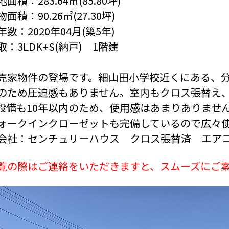
面積：283.64㎡(85.80坪)
面積：90.26㎡(27.30坪)
数：2020年04月(築5年)
取：3LDK+S(納戸) 1階建
売家物件の登場です。細山田小学校近くにある、
のため圧迫感もありません。室内もクロス張替え
設備も10年以内のため、使用感はあまりありません
ォークインクローゼットも完備しているので広々
会社：センチュリーハウス クロス張替済
エア
覧の際はご連絡をいただきますと、スムーズにご