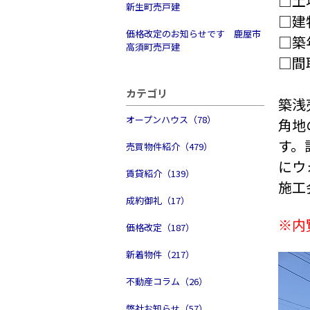
□土地
新生町売戸建
□建物
価格改定のお知らせです 鹿屋市
□築年
高須町売戸建
□間
カテゴリ
築浅
オープンハウス（78）
角地
す。
売買物件紹介（479）
にウ
賃貸紹介（139）
施工
成約御礼（17）
※内
価格改定（187）
新着物件（217）
不動産コラム（26）
弊社お知らせ（57）