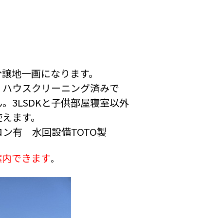
分譲地一画になります。
、ハウスクリーニング済みで
。3LSDKと子供部屋寝室以外
使えます。
コン有 水回設備TOTO製
案内できます
。