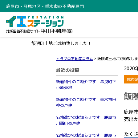
鹿屋市・肝属地区・垂水市の不動産専門
飯隈町土地ご成約致しました！
ヒラブロ不動産コラム
>
飯隈町土地ご成約致しま
2020
最近の投稿
成約御
新着物件のご紹介です 串良町下
小原売地
飯
新着物件のご紹介です 垂水市田
神売戸建
鹿屋
価格改定のお知らせです 鹿屋市
売出
川西町売戸建
たく
価格改定のお知らせです 鹿屋市