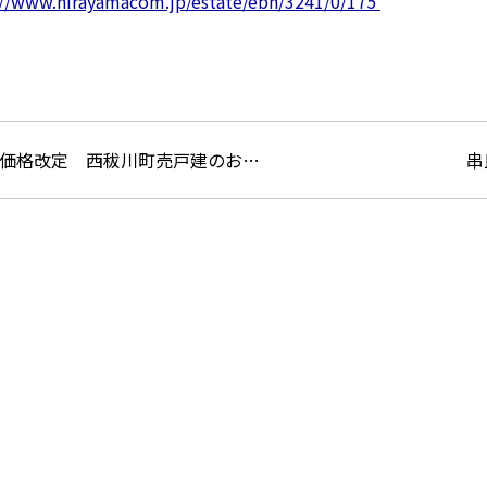
://www.hirayamacom.jp/estate/ebh/3241/0/175
価格改定 西秡川町売戸建のお…
串