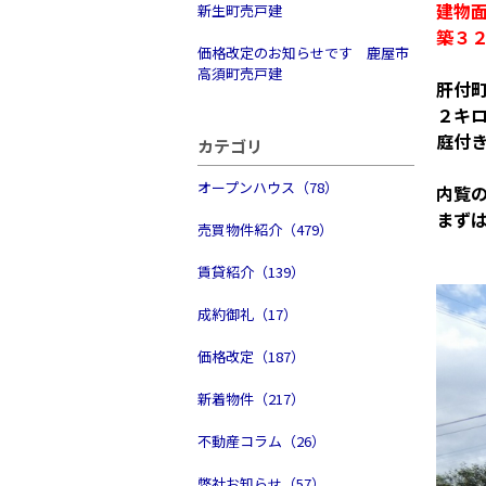
建物面
新生町売戸建
築３
価格改定のお知らせです 鹿屋市
高須町売戸建
肝付
２キ
庭付
カテゴリ
オープンハウス（78）
内覧
まず
売買物件紹介（479）
賃貸紹介（139）
成約御礼（17）
価格改定（187）
新着物件（217）
不動産コラム（26）
弊社お知らせ（57）