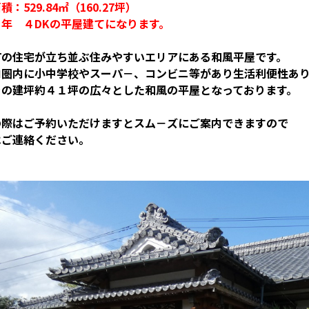
積：529.84㎡（160.27坪）
２年 ４DKの平屋建てになります。
町の住宅が立ち並ぶ住みやすいエリアにある和風平屋です。
ロ圏内に小中学校やスーパ－、コンビニ等があり生活利便性あ
きの建坪約４１坪の広々とした和風の平屋となっております。
の際はご予約いただけますとスム－ズにご案内できますので
はご連絡ください。