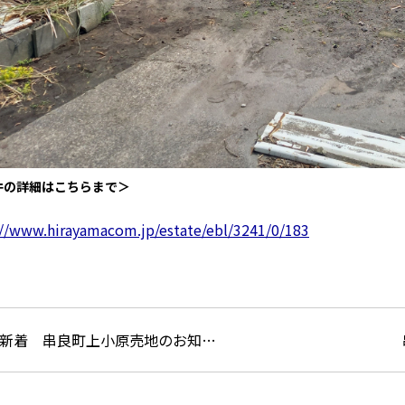
件の詳細はこちらまで＞
://www.hirayamacom.jp/estate/ebl/3241/0/183
新着 串良町上小原売地のお知…