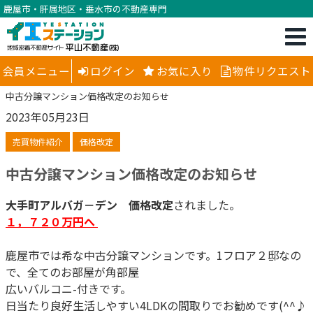
鹿屋市・肝属地区・垂水市の不動産専門
会員メニュー
ログイン
お気に入り
物件リクエスト
中古分譲マンション価格改定のお知らせ
2023年05月23日
売買物件紹介
価格改定
中古分譲マンション価格改定のお知らせ
大手町アルバガ－デン
価格改定
されました。
１，７２０万円へ
鹿屋市では希な中古分譲マンションです。1フロア２邸なの
で、全てのお部屋が角部屋
広いバルコニ-付きです。
日当たり良好生活しやすい4LDKの間取りでお勧めです(^^♪