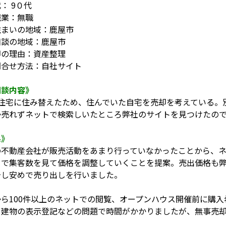
： 9０代
職業：無職
住まいの地域：鹿屋市
相談の地域：鹿屋市
却の理由：資産整理
問合せ方法：自社サイト
相談内容》
帯住宅に住み替えたため、住んでいた自宅を売却を考えている。
か売れずネットで検索しいたところ弊社のサイトを見つけたの
果》
の不動産会社が販売活動をあまり行っていなかったことから、
とで集客数を見て価格を調整していくことを提案。売出価格も
少し安めで売り出しを行いました。
から100件以上のネットでの閲覧、オープンハウス開催前に購
や建物の表示登記などの問題で時間がかかりましたが、無事売