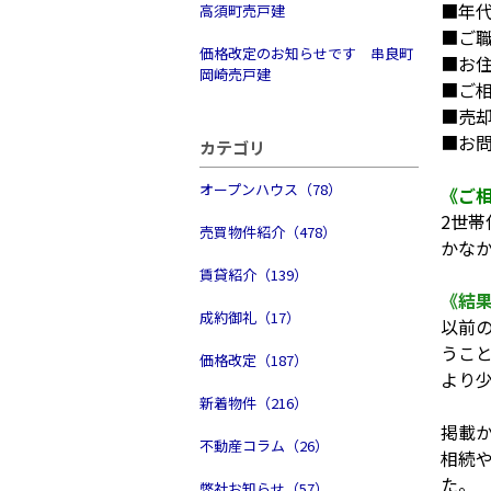
■年代
高須町売戸建
■ご
価格改定のお知らせです 串良町
■お
岡崎売戸建
■ご
■売
■お
カテゴリ
オープンハウス（78）
《ご
2世
売買物件紹介（478）
かな
賃貸紹介（139）
《結
成約御礼（17）
以前
うこ
価格改定（187）
より
新着物件（216）
掲載
不動産コラム（26）
相続
た。
弊社お知らせ（57）