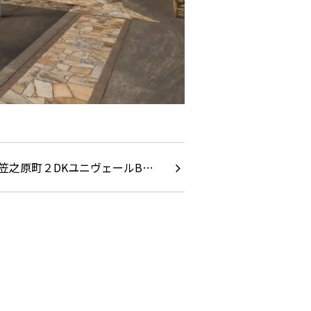
笠之原町２DKユニヴェールB…