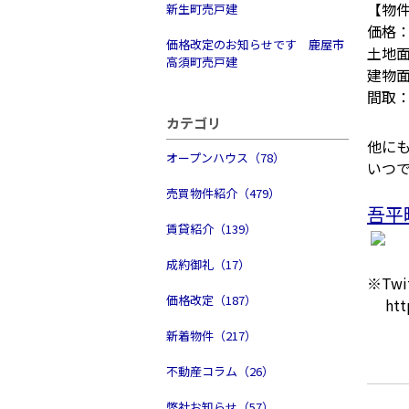
【物
新生町売戸建
価格：
価格改定のお知らせです 鹿屋市
土地面
高須町売戸建
建物面
間取：
カテゴリ
他に
オープンハウス（78）
いつ
売買物件紹介（479）
吾平
賃貸紹介（139）
成約御礼（17）
※Tw
価格改定（187）
https
新着物件（217）
不動産コラム（26）
弊社お知らせ（57）