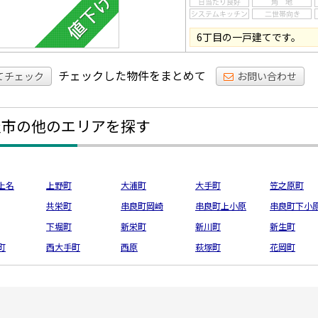
6丁目の一戸建てです。
チェックした物件をまとめて
てチェック
お問い合わせ
屋市の他のエリアを探す
上名
上野町
大浦町
大手町
笠之原町
共栄町
串良町岡崎
串良町上小原
串良町下小
下堀町
新栄町
新川町
新生町
町
西大手町
西原
萩塚町
花岡町