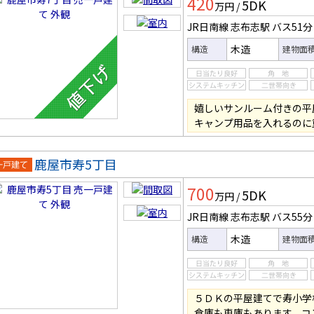
420
5DK
万円
/
JR日南線 志布志駅
バス51分
木造
構造
建物面
嬉しいサンルーム付きの平
キャンプ用品を入れるのに
鹿屋市寿5丁目
一戸建
700
5DK
万円
/
JR日南線 志布志駅
バス55分
木造
構造
建物面
５ＤＫの平屋建てで寿小学
倉庫も車庫もあります。コ