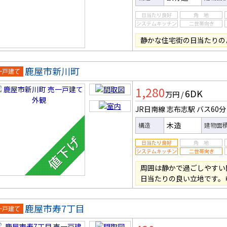
静かな住宅街の日当たりの
鹿屋市新川町
一戸建
1,280
6DK
万円
/
JR日南線 志布志駅
バス60分
木造
構造
建物面
周囲は静かで過ごしやすい
日当たりの良い立地です。
鹿屋市寿7丁目
一戸建