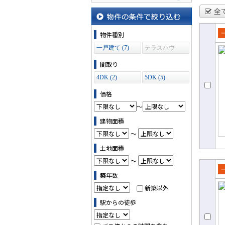
地図から探す
全
物件の条件で絞り込む
物件種別
売
一戸建て (7)
テラスハウ
て
ス (0)
間取り
4DK (2)
5DK (5)
価格
～
建物面積
～
土地面積
～
築年数
売
新築以外
て
駅からの徒歩