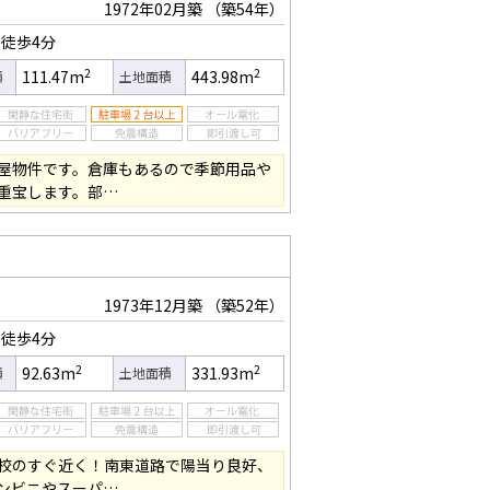
1972年02月築
（築54年）
徒歩4分
2
2
111.47m
443.98m
積
土地面積
屋物件です。倉庫もあるので季節用品や
重宝します。部…
1973年12月築
（築52年）
徒歩4分
2
2
92.63m
331.93m
積
土地面積
校のすぐ近く！南東道路で陽当り良好、
ンビニやスーパ…