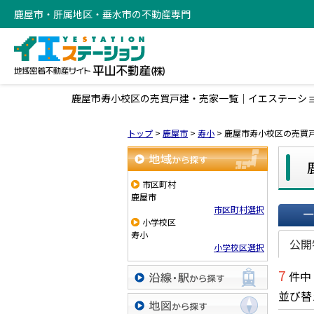
鹿屋市・肝属地区・垂水市の不動産専門
鹿屋市寿小校区の売買戸建・売家一覧｜イエステーシ
トップ
>
鹿屋市
>
寿小
>
鹿屋市寿小校区の売買
地域から探す
市区町村
鹿屋市
市区町村選択
小学校区
一覧で
寿小
公開
小学校区選択
7
件中
並び替
沿線・駅から探す