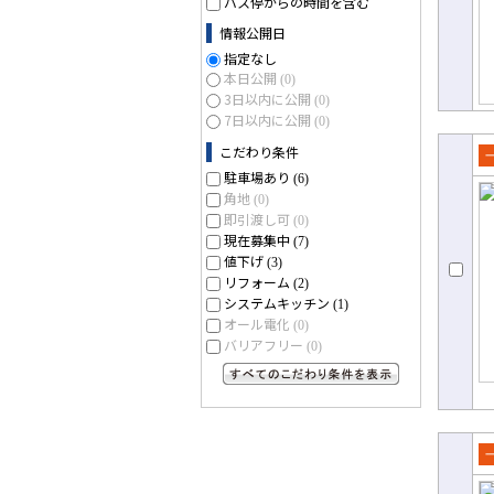
バス停からの時間を含む
情報公開日
指定なし
本日公開
(0)
3日以内に公開
(0)
7日以内に公開
(0)
こだわり条件
売
駐車場あり
(6)
角地
て
(0)
即引渡し可
(0)
現在募集中
(7)
値下げ
(3)
リフォーム
(2)
システムキッチン
(1)
オール電化
(0)
バリアフリー
(0)
すべてのこだわり条件を見る
売