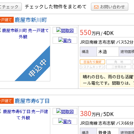
チェックした物件をまとめて
てチェック
お問い合わせ
鹿屋市新川町
一戸建
550
4DK
万円
/
JR日南線 志布志駅
バス52分
木造
構造
建物面
晴れの日も、雨の日も活躍
ール電化です。間取りは、
鹿屋市寿6丁目
一戸建
380
5DK
万円
/
JR日南線 志布志駅
バス66分
鉄骨造
構造
建物面