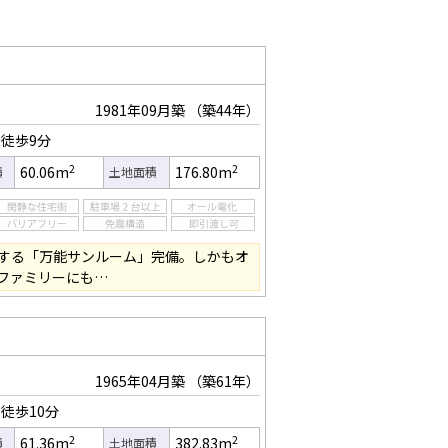
1981年09月築
（築44年）
徒歩9分
2
2
60.06m
176.80m
積
土地面積
する「万能サンルーム」完備。しかもオ
ファミリーにも…
1965年04月築
（築61年）
徒歩10分
2
2
61.36m
382.83m
積
土地面積