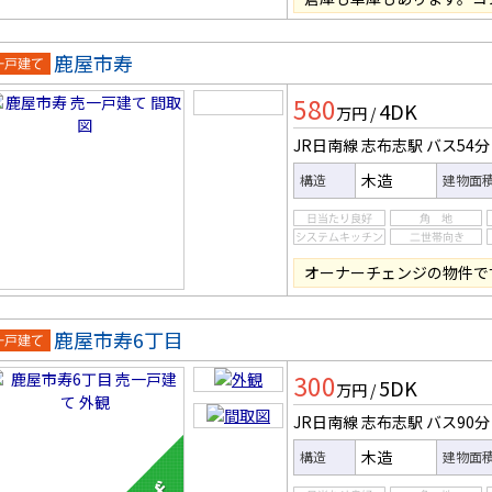
鹿屋市寿
一戸建
580
4DK
万円
/
JR日南線 志布志駅
バス54分
木造
構造
建物面
オーナーチェンジの物件で
鹿屋市寿6丁目
一戸建
300
5DK
万円
/
JR日南線 志布志駅
バス90分
木造
構造
建物面