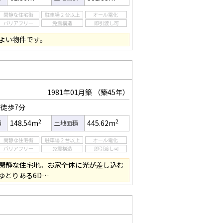
よい物件です。
1981年01月築
（築45年）
徒歩7分
2
2
148.54m
445.62m
積
土地面積
閑静な住宅地。お家全体に光が差し込む
ゆとりある6D…