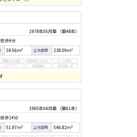
1978年05月築
（築48年）
徒歩6分
2
2
59.56m
238.09m
積
土地面積
す
1965年04月築
（築61年）
徒歩14分
2
2
51.87m
546.82m
積
土地面積