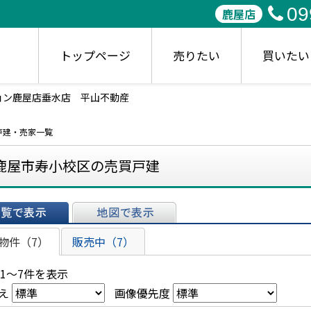
09
鹿屋店
トップページ
売りたい
買いたい
ョン鹿屋店垂水店 平山不動産
戸建・売家一覧
鹿屋市寿小校区の売買戸建
表示
地図で表示
物件（7）
販売中（7）
 1～7件を表示
え
画像優先度