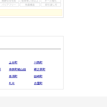
上谷町
川西町
原
串良町細山田
郷之原町
高須町
田崎町
札元
古里町