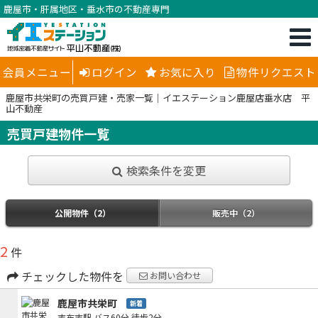
鹿屋市・肝属地区・垂水市の不動産専門
会員メニュー
ログイン
お気に入り
物件リクエスト
鹿屋市共栄町の売買戸建・売家一覧｜イエステーション鹿屋店垂水店 平
山不動産
売買戸建物件一覧
検索条件を変更
公開物件（2）
販売中（2）
2
件
チェックした物件を
お問い合わせ
鹿屋市共栄町
新着
志布志駅
バス60分
徒歩2分