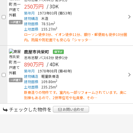
250万円
/ 3DK
築年月
1973年03月
(築53年)
建物構造
木造
一戸建て
2
建物面積
78.51m
2
土地面積
155.27m
ローソン徒歩3分、イオン徒歩11分、銀行・郵便局も徒歩10分圏
内。雨風や防犯面でも安心な「シャッタ…
鹿屋市共栄町
値下げ
志布志駅
バス63分
徒歩1分
890万円
/ 4DK
築年月
1978年08月
(築48年)
建物構造
軽量鉄骨造
一戸建て
2
建物面積
109.80m
2
土地面積
235.25m
鉄骨造りの物件です。室内も一部リフォームされています。奥に
別棟もあるので、2世帯住宅や社員寮、その…
チェックした物件を
お問い合わせ