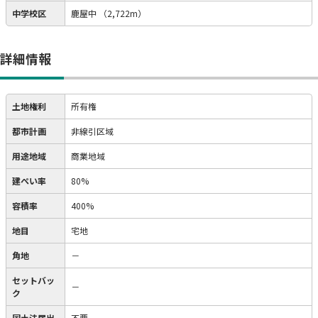
中学校区
鹿屋中
（2,722m）
詳細情報
土地権利
所有権
都市計画
非線引区域
用途地域
商業地域
建ぺい率
80%
容積率
400%
地目
宅地
角地
－
セットバッ
－
ク
国土法届出
不要