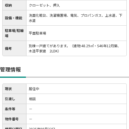
収納
クローゼット、押入
洗面化粧台、洗濯機置場、電気、プロパンガス、上水道、下
設備・機能
水道
駐車場/駐輪
平面駐車場
場
別棟一戸建てがあります。（建物:48.29㎡・S46年12月築、
備考
木造平家建 2LDK）
管理情報
現状
居住中
引渡し
相談
条件等
－
物件番号
－
情報公開日
2025年09月22日