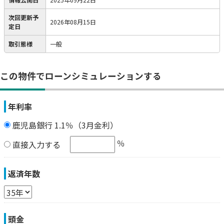
次回更新予
2026年08月15日
定日
取引態様
一般
この物件でローンシミュレーションする
年利率
鹿児島銀行 1.1％（3月金利）
％
直接入力する
返済年数
頭金