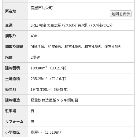
鹿屋市共栄町
所在地
地図を表示
交通
JR日南線 志布志駅バス63分 共栄町バス停徒歩1分
間取り
4DK
間取り詳細
DK6.7帖、和室6帖、和室4.5帖、和室4.5帖、洋室4.5帖
階数
2階建
2
建物面積
109.80m
（33.21坪）
2
土地面積
235.25m
（71.16坪）
築年月
1978年08月
（築48年）
建物構造
軽量鉄骨造亜鉛メッキ鋼板葺
駐車場
有
リフォーム
無
小学校区
鹿屋小
（1,519m）