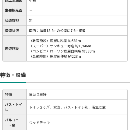
主要採光面
－
私道負担
無
接道状況
南西：幅員15.2mの公道に7.6m接道
（教育施設）鹿屋幼稚園 約581m
（スーパー）サンキュー寿店 約1,946m
周辺施設
（コンビニ）ローソン鹿屋白崎店 約383m
（金融機関）鹿屋郵便局 約223m
特徴・設備
特徴
日当り良好
バス・トイ
トイレ２ヶ所、水洗、バス・トイレ別、浴室に窓
レ
バルコニ
ウッドデッキ
ー・庭