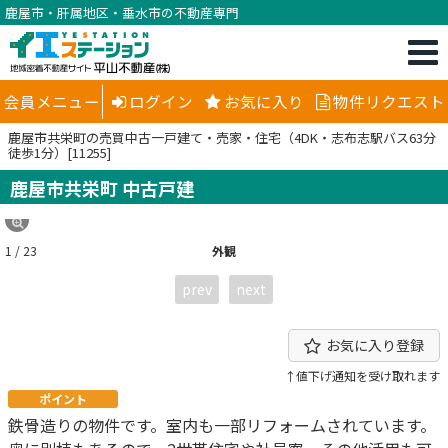
鹿屋市・肝属地区・垂水市の不動産専門
会員メニュー
ログイン
お気に入り
物件リクエスト
鹿屋市共栄町の売買中古一戸建て・売家・住宅（4DK・志布志駅バス63分
徒歩1分）[11255]
鹿屋市共栄町 中古戸建
1 / 23
外観
prev
next
お気に入り登録
↑値下げ通知を受け取れます
ポイント
鉄骨造りの物件です。室内も一部リフォームされています。