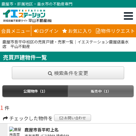
鹿屋市・肝属地区・垂水市の不動産専門
会員メニュー
ログイン
お気に入り
物件リクエスト
鹿屋市吾平中校区の売買戸建・売家一覧｜イエステーション鹿屋店垂水
店 平山不動産
売買戸建物件一覧
検索条件を変更
公開物件（1）
販売中（1）
1
件
チェックした物件を
お問い合わせ
鹿屋市吾平町上名
志布志駅
バス99分
徒歩6分