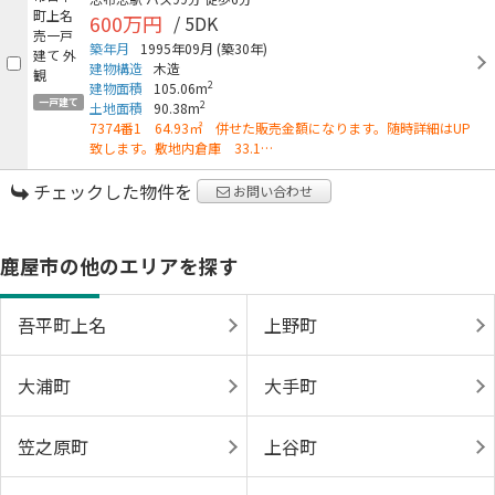
600万円
/ 5DK
築年月
1995年09月
(築30年)
建物構造
木造
2
建物面積
105.06m
一戸建て
2
土地面積
90.38m
7374番1 64.93㎡ 併せた販売金額になります。随時詳細はUP
致します。敷地内倉庫 33.1…
チェックした物件を
お問い合わせ
鹿屋市の他のエリアを探す
吾平町上名
上野町
大浦町
大手町
笠之原町
上谷町