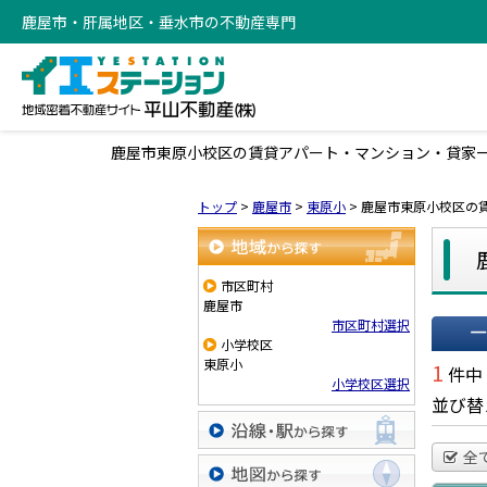
鹿屋市・肝属地区・垂水市の不動産専門
鹿屋市東原小校区の賃貸アパート・マンション・貸家
トップ
>
鹿屋市
>
東原小
>
鹿屋市東原小校区の
地域から探す
市区町村
鹿屋市
市区町村選択
小学校区
一覧で
東原小
1
件中
小学校区選択
並び替
全
沿線・駅から探す