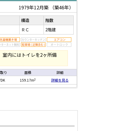
1979年12月築
（築46年）
構造
階数
ＲＣ
2階建
。室内にはトイレを2ヶ所備
取り
面積
詳細
2
7DK
159.17m
詳細を見る