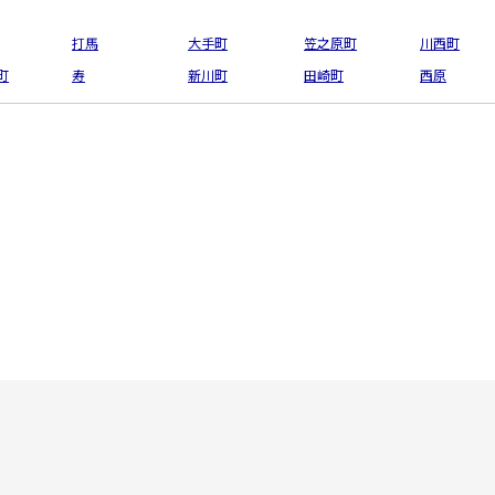
打馬
大手町
笠之原町
川西町
町
寿
新川町
田崎町
西原