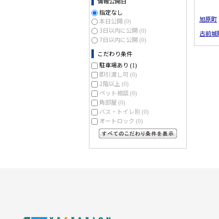
情報公開日
指定なし
旭原町
本日公開
(0)
3日以内に公開
(0)
古前城
7日以内に公開
(0)
こだわり条件
駐車場あり
(1)
即引渡し可
(0)
2階以上
(0)
ペット相談
(0)
角部屋
(0)
バス・トイレ別
(0)
オートロック
(0)
すべてのこだわり条件を見る