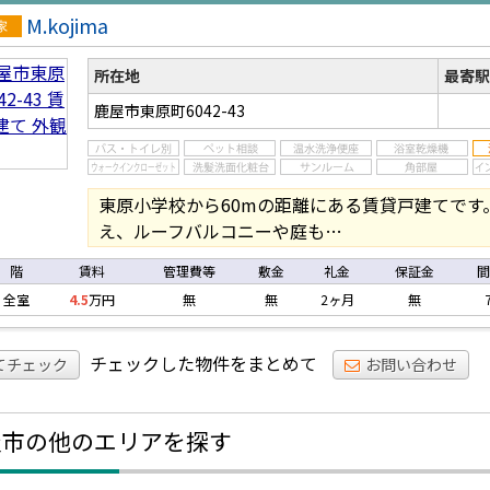
M.kojima
戸
所在地
最寄駅
鹿屋市東原町6042-43
東原小学校から60mの距離にある賃貸戸建てです
え、ルーフバルコニーや庭も…
階
賃料
管理費等
敷金
礼金
保証金
間
全室
4.5
万円
無
無
2ヶ月
無
チェックした物件をまとめて
てチェック
お問い合わせ
屋市の他のエリアを探す