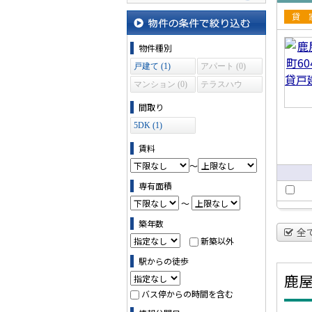
地図から探す
賃貸
物件の条件で絞り込む
建て
物件種別
戸建て (1)
アパート (0)
マンション (0)
テラスハウ
ス (0)
間取り
5DK (1)
賃料
～
専有面積
～
築年数
全
新築以外
駅からの徒歩
鹿
バス停からの時間を含む