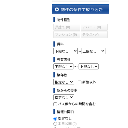
地図から探す
物件の条件で絞り込む
物件種別
戸建て (0)
アパート (0)
マンション (0)
テラスハウ
ス (0)
賃料
～
専有面積
～
築年数
新築以外
駅からの徒歩
バス停からの時間を含む
情報公開日
指定なし
本日公開
(0)