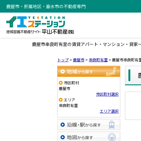
鹿屋市・肝属地区・垂水市の不動産専門
鹿屋市串良町有里の賃貸アパート・マンション・貸家
トップ
>
鹿屋市
>
串良町有里
>
鹿屋市串良町有
地域から探す
市区町村
鹿屋市
市区町村選択
エリア
串良町有里
エリア選択
沿線・駅から探す