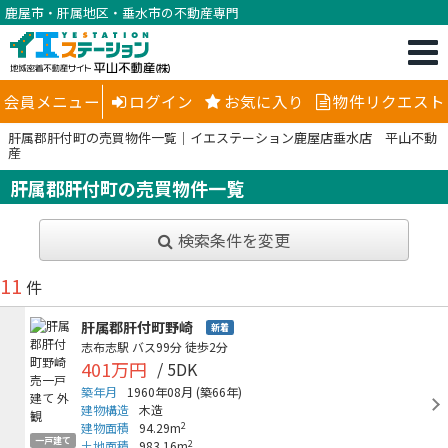
鹿屋市・肝属地区・垂水市の不動産専門
会員メニュー
ログイン
お気に入り
物件リクエスト
肝属郡肝付町の売買物件一覧｜イエステーション鹿屋店垂水店 平山不動
産
肝属郡肝付町の売買物件一覧
検索条件を変更
11
件
肝属郡肝付町野崎
新着
志布志駅
バス99分
徒歩2分
401万円
/ 5DK
築年月
1960年08月
(築66年)
建物構造
木造
2
建物面積
94.29m
一戸建て
2
土地面積
983.16m