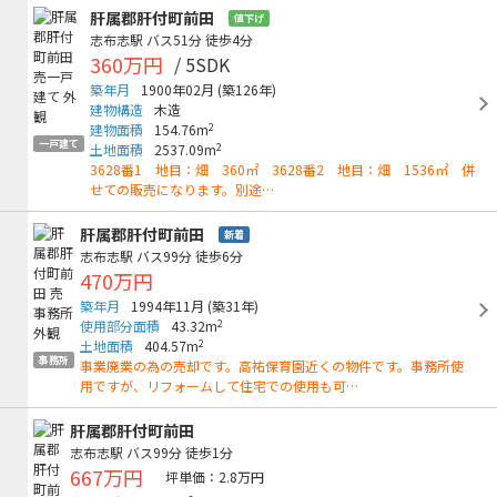
肝属郡肝付町前田
値下げ
志布志駅
バス51分
徒歩4分
360万円
/ 5SDK
築年月
1900年02月
(築126年)
建物構造
木造
2
建物面積
154.76m
一戸建て
2
土地面積
2537.09m
3628番1 地目：畑 360㎡ 3628番2 地目：畑 1536㎡ 併
せての販売になります。別途…
肝属郡肝付町前田
新着
志布志駅
バス99分
徒歩6分
470万円
築年月
1994年11月
(築31年)
2
使用部分面積
43.32m
2
土地面積
404.57m
事務所
事業廃業の為の売却です。高祐保育園近くの物件です。事務所使
用ですが、リフォームして住宅での使用も可…
肝属郡肝付町前田
志布志駅
バス99分
徒歩1分
667万円
坪単価：2.8万円