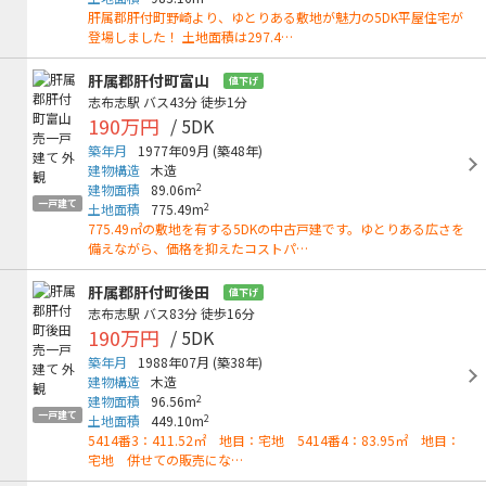
肝属郡肝付町野崎より、ゆとりある敷地が魅力の5DK平屋住宅が
登場しました！ 土地面積は297.4…
肝属郡肝付町富山
値下げ
志布志駅
バス43分
徒歩1分
190万円
/ 5DK
築年月
1977年09月
(築48年)
建物構造
木造
2
建物面積
89.06m
一戸建て
2
土地面積
775.49m
775.49㎡の敷地を有する5DKの中古戸建です。ゆとりある広さを
備えながら、価格を抑えたコストパ…
肝属郡肝付町後田
値下げ
志布志駅
バス83分
徒歩16分
190万円
/ 5DK
築年月
1988年07月
(築38年)
建物構造
木造
2
建物面積
96.56m
一戸建て
2
土地面積
449.10m
5414番3：411.52㎡ 地目：宅地 5414番4：83.95㎡ 地目：
宅地 併せての販売にな…