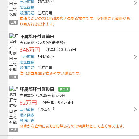
2
土地面積
787.32m
総区画数
最適用途
住宅用地
本通り沿いの230坪超の広さのある物件です。反対側にも道路があ
土地
り両方行き出来ます。
肝属郡肝付町前田
志布志駅
バス54分
徒歩6分
346万円
坪単価：3.32万円
2
土地面積
344.10m
総区画数
最適用途
住宅用地
住宅が立ち並ぶ住みやすい環境です。
土地
肝属郡肝付町後田
値下げ
志布志駅
バス25分
徒歩6分
62万円
坪単価：0.43万円
2
土地面積
475.14m
総区画数
最適用途
緑豊かな立地にあり143坪あるので宅用地として広く使えます。
土地