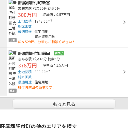
肝属郡肝付町新富
志布志駅
バス50分
徒歩5分
300万円
坪単価：0.57万円
2
土地面積
1749.00m
総区画数
最適用途
住宅用地
資材置場用地
土地
広々529坪、分筆もご相談ください！
肝属郡肝付町前田
値下げ
志布志駅
バス45分
徒歩5分
378万円
坪単価：1.5万円
2
土地面積
833.00m
総区画数
最適用途
住宅用地
肝付町前田の売地です！
土地
もっと見る
肝属郡肝付町の他のエリアを探す