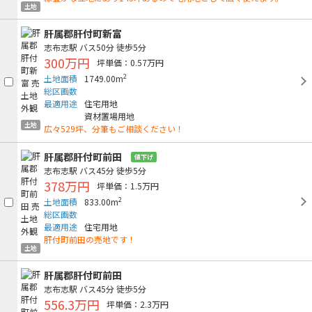
土地
肝属郡肝付町新富
志布志駅
バス50分
徒歩5分
300万円
坪単価：0.57万円
2
土地面積
1749.00m
総区画数
最適用途
住宅用地
資材置場用地
土地
広々529坪、分筆もご相談ください！
肝属郡肝付町前田
値下げ
志布志駅
バス45分
徒歩5分
378万円
坪単価：1.5万円
2
土地面積
833.00m
総区画数
最適用途
住宅用地
肝付町前田の売地です！
土地
肝属郡肝付町前田
志布志駅
バス45分
徒歩5分
556.3万円
坪単価：2.3万円