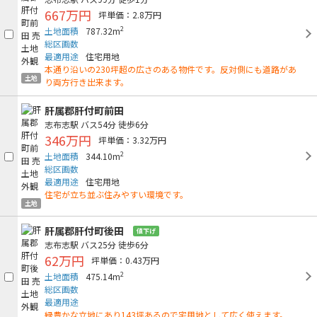
667万円
坪単価：2.8万円
2
土地面積
787.32m
総区画数
最適用途
住宅用地
本通り沿いの230坪超の広さのある物件です。反対側にも道路があ
土地
り両方行き出来ます。
肝属郡肝付町前田
志布志駅
バス54分
徒歩6分
346万円
坪単価：3.32万円
2
土地面積
344.10m
総区画数
最適用途
住宅用地
住宅が立ち並ぶ住みやすい環境です。
土地
肝属郡肝付町後田
値下げ
志布志駅
バス25分
徒歩6分
62万円
坪単価：0.43万円
2
土地面積
475.14m
総区画数
最適用途
緑豊かな立地にあり143坪あるので宅用地として広く使えます。