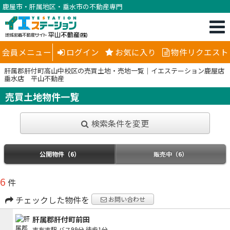
鹿屋市・肝属地区・垂水市の不動産専門
会員メニュー
ログイン
お気に入り
物件リクエスト
肝属郡肝付町高山中校区の売買土地・売地一覧｜イエステーション鹿屋店
垂水店 平山不動産
売買土地物件一覧
検索条件を変更
公開物件（6）
販売中（6）
6
件
チェックした物件を
お問い合わせ
肝属郡肝付町前田
志布志駅
バス99分
徒歩1分