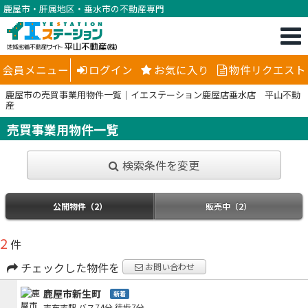
鹿屋市・肝属地区・垂水市の不動産専門
会員メニュー
ログイン
お気に入り
物件リクエスト
鹿屋市の売買事業用物件一覧｜イエステーション鹿屋店垂水店 平山不動
産
売買事業用物件一覧
検索条件を変更
公開物件（2）
販売中（2）
2
件
チェックした物件を
お問い合わせ
鹿屋市新生町
新着
志布志駅
バス74分
徒歩7分