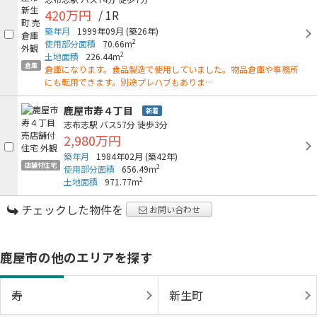
420万円
/ 1R
築年月
1999年09月
(築26年)
2
使用部分面積
70.66m
2
土地面積
226.44m
倉庫
倉庫になります。食品製造で使用していました。物品倉庫や事務所
にも転用できます。別途プレハブもありま…
鹿屋市寿４丁目
新着
志布志駅
バス57分
徒歩3分
2,980万円
築年月
1984年02月
(築42年)
店舗付住宅
2
使用部分面積
656.49m
2
土地面積
971.77m
チェックした物件を
お問い合わせ
鹿屋市の他のエリアを探す
寿
新生町