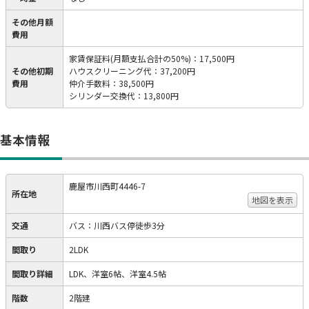
その他月額
費用
家賃保証料(月額支払合計の50%)
：
17,500円
その他初期
ハウスクリーニング代
：
37,200円
費用
仲介手数料
：
38,500円
シリンダー交換代
：
13,800円
基本情報
鹿屋市川西町4446-7
所在地
地図を表示
交通
バス：川西バス停徒歩3分
間取り
2LDK
間取り詳細
LDK、洋室6帖、洋室4.5帖
階数
2階建