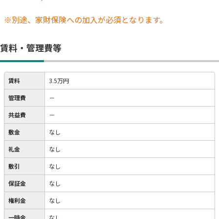
※別途、家財保険への加入が必須となります。
賃料・管理費等
賃料
3.5万円
管理費
－
共益費
－
敷金
なし
礼金
なし
敷引
なし
保証金
なし
権利金
なし
一時金
なし