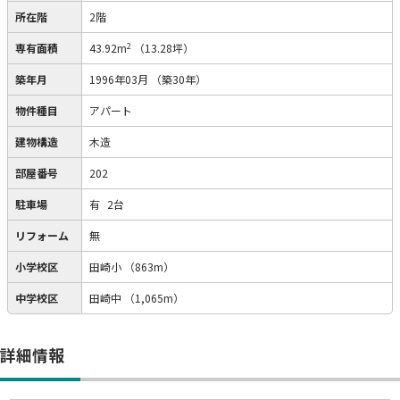
所在階
2階
2
専有面積
43.92m
（13.28坪）
築年月
1996年03月
（築30年）
物件種目
アパート
建物構造
木造
部屋番号
202
駐車場
有
2台
リフォーム
無
小学校区
田崎小
（863m）
中学校区
田崎中
（1,065m）
詳細情報