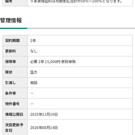
備考
※家賃保証料は月額支払合計の50％～100％となります。
管理情報
契約期間
2年
更新料
なし
保険等
必要
2年 15,000円 家財保険
現状
空き
引渡し
相談
条件等
－
物件番号
－
情報公開日
2025年11月10日
次回更新予
2026年08月14日
定日