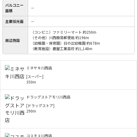
バルコニー
－
面積
主要採光面
－
（コンビニ）ファミリーマート 約250m
（その他）川西簡易郵便局 約196m
周辺施設
（幼稚園・保育園）日の出幼稚園 約678m
（教育施設）鹿屋工業高校 約1,148m
ミネサキ川西店
[スーパー]
350m
ドラッグストアモリ川西店
[ドラッグストア]
290m
コスモス川西店