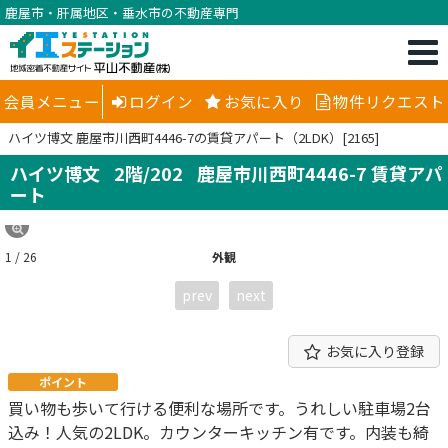
鹿屋市・肝属地区・垂水市の不動産専門
会員メニュー
ログイン
お気に入り
物件リクエスト
ハイツ博文 鹿屋市川西町4446-7の賃貸アパート（2LDK）[2165]
ハイツ博文
2階/202
鹿屋市川西町4446-7 賃貸アパ
ート
1 / 26
外観
prev
next
お気に入り登録
ポイント
買い物も歩いて行ける便利な場所です。うれしい駐車場2台
込み！人気の2LDK。カウンターキッチン有です。内装も綺