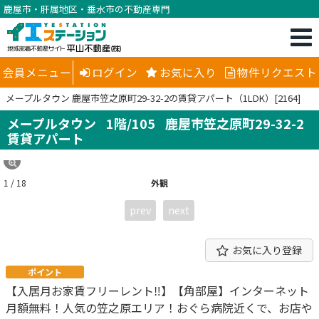
鹿屋市・肝属地区・垂水市の不動産専門
会員メニュー
ログイン
お気に入り
物件リクエスト
メープルタウン 鹿屋市笠之原町29-32-2の賃貸アパート（1LDK）[2164]
メープルタウン
1階/105
鹿屋市笠之原町29-32-2
賃貸アパート
1 / 18
外観
prev
next
お気に入り登録
ポイント
【入居月お家賃フリーレント‼】【角部屋】インターネット
月額無料！人気の笠之原エリア！おぐら病院近くで、お店や