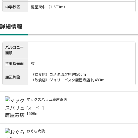
中学校区
鹿屋東中
（1,673m）
詳細情報
バルコニー
－
面積
主要採光面
東
（飲食店）コメダ珈琲店 約500m
周辺施設
（飲食店）ジョリーパスタ鹿屋寿店 約483m
マックスバリュ鹿屋寿店
[スーパー]
1500m
おぐら病院