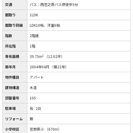
交通
バス：西笠之原バス停徒歩5分
間取り
1LDK
間取り詳細
LDK10帖、洋室6帖
階数
2階建
所在階
1階
2
専有面積
39.75m
（12.02坪）
築年月
2004年04月
（築22年）
物件種目
アパート
建物構造
木造
部屋番号
105
駐車場
有
2台
リフォーム
無
小学校区
笠野原小
（670m）