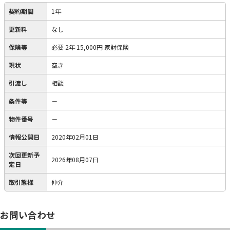
契約期間
1年
更新料
なし
保険等
必要
2年 15,000円 家財保険
現状
空き
引渡し
相談
条件等
－
物件番号
－
情報公開日
2020年02月01日
次回更新予
2026年08月07日
定日
取引態様
仲介
お問い合わせ