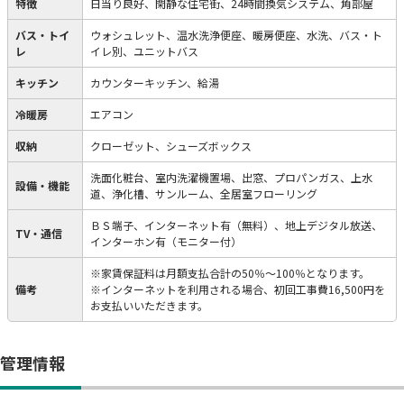
特徴
日当り良好、閑静な住宅街、24時間換気システム、角部屋
バス・トイ
ウォシュレット、温水洗浄便座、暖房便座、水洗、バス・ト
レ
イレ別、ユニットバス
キッチン
カウンターキッチン、給湯
冷暖房
エアコン
収納
クローゼット、シューズボックス
洗面化粧台、室内洗濯機置場、出窓、プロパンガス、上水
設備・機能
道、浄化槽、サンルーム、全居室フローリング
ＢＳ端子、インターネット有（無料）、地上デジタル放送、
TV・通信
インターホン有（モニター付）
※家賃保証料は月額支払合計の50％～100％となります。
備考
※インターネットを利用される場合、初回工事費16,500円を
お支払いいただきます。
管理情報