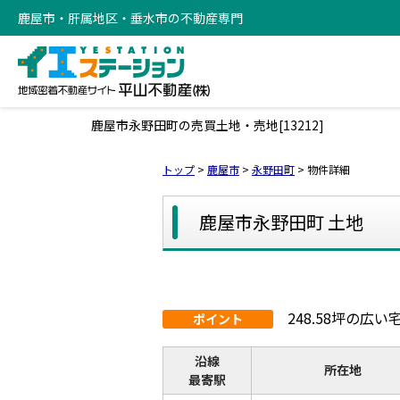
鹿屋市・肝属地区・垂水市の不動産専門
鹿屋市永野田町の売買土地・売地[13212]
トップ
>
鹿屋市
>
永野田町
>
物件詳細
鹿屋市永野田町 土地
248.58坪の
ポイント
沿線
所在地
最寄駅