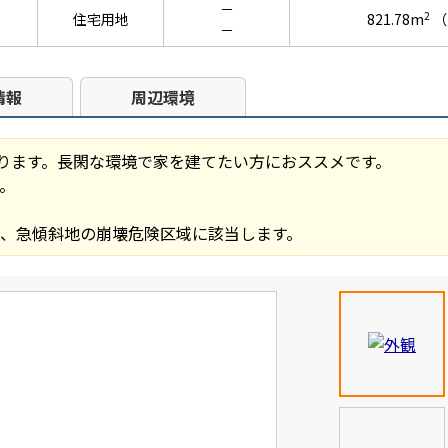
－
2
住宅用地
821.78m
（
－
情報
周辺環境
あります。長閑な環境で家を建てたい方におススメです。
。
区域、急傾斜地の崩壊危険区域に該当します。