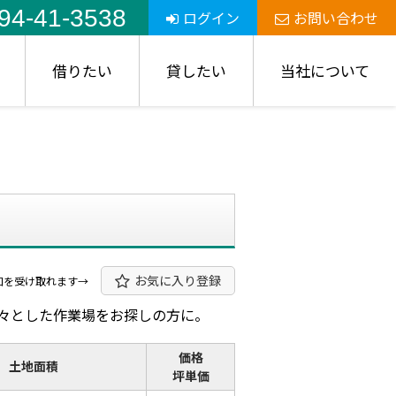
94-41-3538
ログイン
お問い合わせ
借りたい
貸したい
当社について
お気に入り登録
知を受け取れます→
広々とした作業場をお探しの方に。
価格
土地面積
坪単価