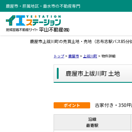
鹿屋市・肝属地区・垂水市の不動産専門
鹿屋市上祓川町の売買土地・売地（志布志駅バス85分徒歩3
トップ
>
鹿屋市
>
上祓川町
>
物件詳細
鹿屋市上祓川町 土地
古家付き・350
ポイント
沿線
最寄駅