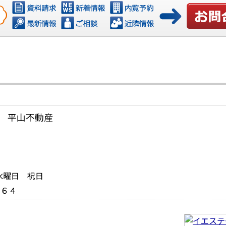
お問い合
 平山不動産
日：水曜日 祝日
９６４