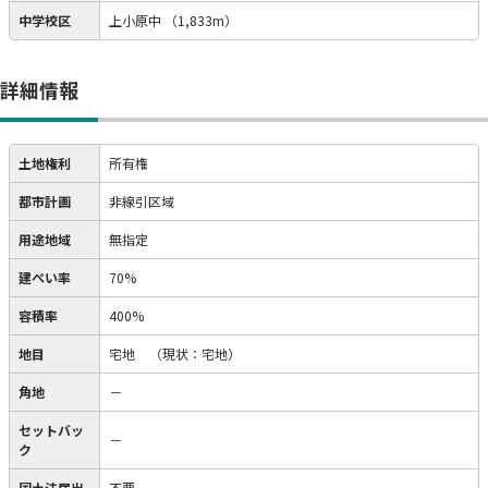
中学校区
上小原中
（1,833m）
詳細情報
土地権利
所有権
都市計画
非線引区域
用途地域
無指定
建ぺい率
70%
容積率
400%
地目
宅地
（現状：宅地）
角地
－
セットバッ
－
ク
国土法届出
不要