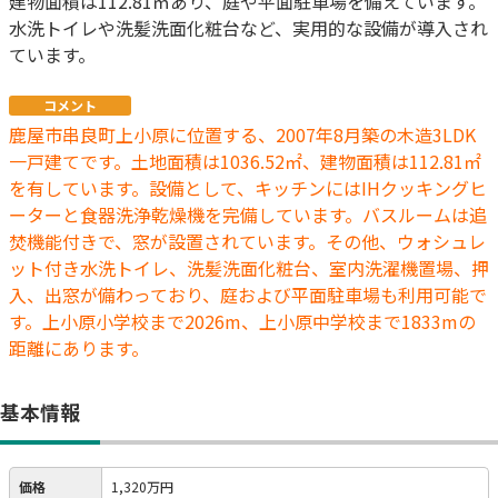
建物面積は112.81㎡あり、庭や平面駐車場を備えています。
水洗トイレや洗髪洗面化粧台など、実用的な設備が導入され
ています。
コメント
鹿屋市串良町上小原に位置する、2007年8月築の木造3LDK
一戸建てです。土地面積は1036.52㎡、建物面積は112.81㎡
を有しています。設備として、キッチンにはIHクッキングヒ
ーターと食器洗浄乾燥機を完備しています。バスルームは追
焚機能付きで、窓が設置されています。その他、ウォシュレ
ット付き水洗トイレ、洗髪洗面化粧台、室内洗濯機置場、押
入、出窓が備わっており、庭および平面駐車場も利用可能で
す。上小原小学校まで2026m、上小原中学校まで1833mの
距離にあります。
基本情報
価格
1,320万円