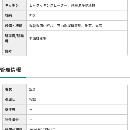
キッチン
ＩＨクッキングヒーター、食器洗浄乾燥機
収納
押入
設備・機能
洗髪洗面化粧台、室内洗濯機置場、出窓、電気
駐車場/駐輪
平面駐車場
場
備考
－
管理情報
現状
空き
引渡し
相談
条件等
－
物件番号
－
情報公開日
2026年07月04日