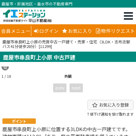
鹿屋市・肝属地区・垂水市の不動産専門
会員メニュー
ログイン
お気に入り
物件リクエスト
鹿屋市串良町上小原の売買中古一戸建て・売家・住宅（3LDK・志布志駅
バス41分徒歩28分）[11299]
鹿屋市串良町上小原 中古戸建
1 / 16
外観
prev
next
お気に入り登録
↑値下げ通知を受け取れます
ポイント
鹿屋市串良町上小原に位置する3LDKの中古一戸建てです。