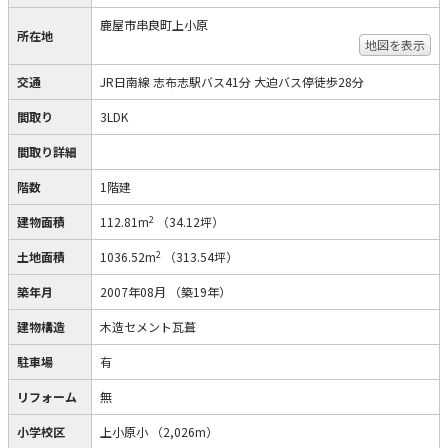
鹿屋市串良町上小原
所在地
地図を表示
交通
JR日南線 志布志駅バス41分 大迫バス停徒歩28分
間取り
3LDK
間取り詳細
階数
1階建
2
建物面積
112.81m
（34.12坪）
2
土地面積
1036.52m
（313.54坪）
築年月
2007年08月
（築19年）
建物構造
木造セメント瓦葺
駐車場
有
リフォーム
無
小学校区
上小原小
（2,026m）