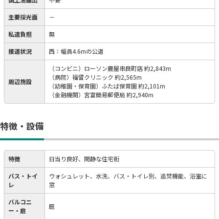
主要採光面
－
私道負担
無
接道状況
西：幅員4.6mの公道
（コンビニ）ローソン鹿屋串良町店 約2,843m
（病院）福留クリニック 約2,565m
周辺施設
（幼稚園・保育園）ふたば保育園 約2,101m
（金融機関）宮富簡易郵便局 約2,940m
特徴・設備
特徴
日当り良好、閑静な住宅街
バス・トイ
ウォシュレット、水洗、バス・トイレ別、追焚機能、浴室に
レ
窓
バルコニ
庭
ー・庭